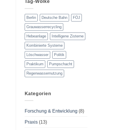
Masterarbeit
Austausch
Tag-Wolke
die
auf
Regenwassernutzung
Augenhöhe
auf
das
Berlin
Deutsche Bahn
FÖJ
nächste
Level
Grauwasserrecycling
hebt
Hebeanlage
Intelligene Zisterne
Kombinierte Systeme
Löschwasser
Politik
Praktikum
Pumpschacht
Regenwassernutzung
Kategorien
Forschung & Entwicklung
(8)
Praxis
(13)