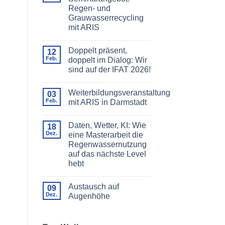
Regen- und
Grauwasserrecycling
mit ARIS
Keine
Kommentare
Doppelt präsent,
zu
12
Jetzt
Feb.
doppelt im Dialog: Wir
im
sind auf der IFAT 2026!
DGNB-
Seminarangebot:
Keine
Regen-
Kommentare
und
Weiterbildungsveranstaltung
zu
03
Grauwasserrecycling
Doppelt
Feb.
mit ARIS in Darmstadt
mit
präsent,
ARIS
doppelt
Keine
im
Kommentare
Daten, Wetter, KI: Wie
Dialog:
zu
18
Wir
Weiterbildungsveranstaltung
Dez.
eine Masterarbeit die
sind
mit
Regenwassernutzung
auf
ARIS
der
in
auf das nächste Level
IFAT
Darmstadt
hebt
2026!
Keine
Kommentare
Austausch auf
zu
09
Daten,
Dez.
Augenhöhe
Wetter,
KI:
Keine
Wie
Kommentare
eine
zu