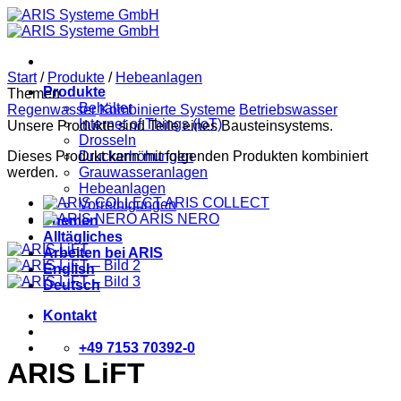
Zum
Inhalt
springen
Start
/
Produkte
/
Hebeanlagen
Produkte
Themen
Behälter
Regenwasser
Kombinierte Systeme
Betriebswasser
Internet of Things (IoT)
Unsere Produkte sind Teile eines Bausteinsystems.
Drosseln
Dieses Produkt kann mit folgenden Produkten kombiniert
Druckerhöhungen
werden.
Grauwasseranlagen
Hebeanlagen
ARIS COLLECT
Vorreinigungen
ARIS NERO
Themen
Alltägliches
Arbeiten bei ARIS
English
Deutsch
Kontakt
+49 7153 70392-0
ARIS LiFT